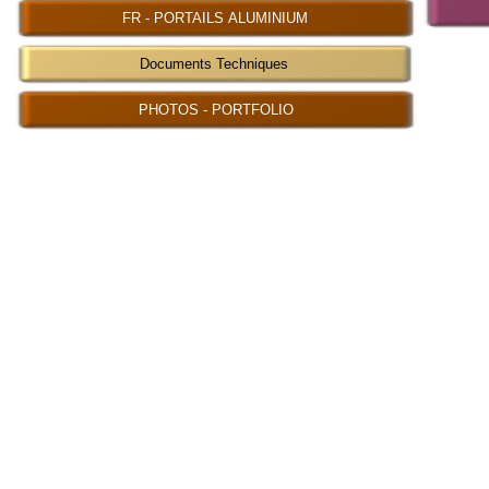
FR - PORTAILS ALUMINIUM
Documents Techniques
PHOTOS - PORTFOLIO