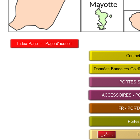
Index Page - Page d'accueil
Contact
Données Bancaires Gold
PORTES 
ACCESSOIRES - P
FR - PORT
Portes
T