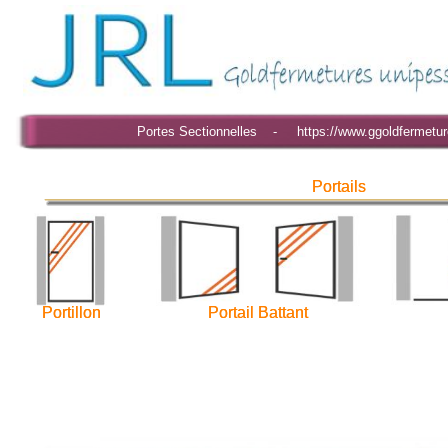
Portes Sectionnelles - https://www.ggoldfermetur
Portails
Portails
Portillon
Portillon
Portail Battant
Portail Battant