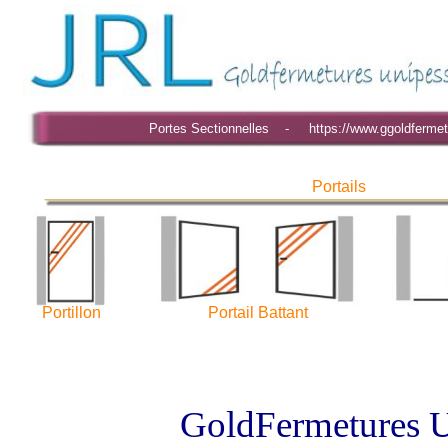
Portes Sectionnelles - https://www.ggoldfermet
Portails
Portillon
Portail Battant
GoldFermetures U