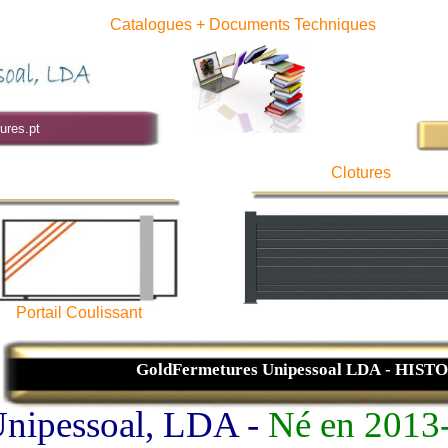
Catalogues + Documents Techniques
ures.pt
Clotures
Portail Coulissant
GoldFermetures Unipessoal LDA - HIST
nipessoal, LDA -
Né en 2013