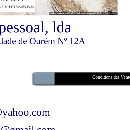
essoal, lda
idade de Ourém Nº 12A
Conditions des Vent
@yahoo.com
gmail.com