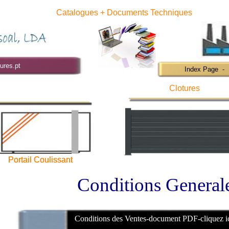
Catalogues + Documents Techniques
ures.pt
Index Page - 
Clotures
Portail Coulissant
Portail Coulissant
Conditions General
Conditions des Ventes-document PDF-cliquez ic