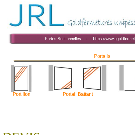
Portes Sectionnelles - https://www.ggoldfermet
Portails
Portillon
Portillon
Portail Battant
Portail Battant