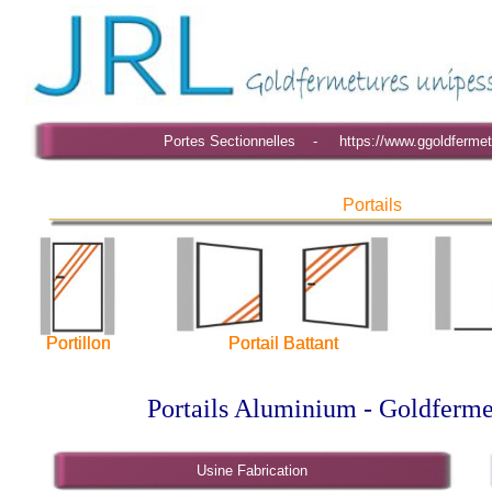
Portes Sectionnelles - https://www.ggoldfermet
Portails
Portillon
Portillon
Portail Battant
Portail Battant
Portails Aluminium - Goldferm
Usine Fabrication